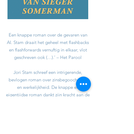
Een knappe roman over de gevaren van
AI. Stam draait het geheel met flashbacks
en flashforwards vernuftig in elkaar, vlot
geschreven ook (…).’ – Het Parool
Jori Stam schreef een intrigerende,
bevlogen roman over zinsbegoocheling
en werkelijkheid. De knappe en
eigentijdse roman dankt zijn kracht aan de
slimme dosering van informatie. Tot aan
het prettig verwarrende slot blijft de
roman intrigeren. – NRC
● ● ● ●
Jori Stam voert de verwarring over wat