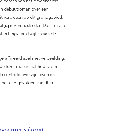
 de bossen van het Amerikaanse
zijn debuutroman over een
oit verdween op dit grondgebied,
elgeprezen bestseller. Daar, in die
Stijn langzaam twijfels aan de
geraffineerd spel met verbeelding,
de lezer mee in het hoofd van
 controle over zijn leven en
met alle gevolgen van dien.
loos mens (2015)