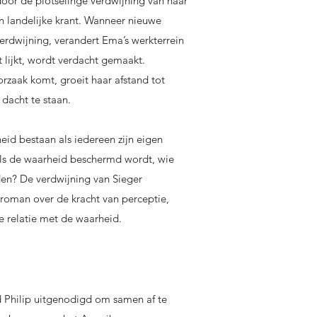
oor de plotselinge verdwijning van haar
een landelijke krant. Wanneer nieuwe
verdwijning, verandert Ema’s werkterrein
t lijkt, wordt verdacht gemaakt.
rzaak komt, groeit haar afstand tot
dacht te staan.
eid bestaan als iedereen zijn eigen
als de waarheid beschermd wordt, wie
en? De verdwijning van Sieger
oman over de kracht van perceptie,
 relatie met de waarheid.
d Philip uitgenodigd om samen af te