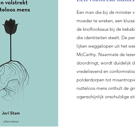
Een man die bij de minister 
moeder te wreken, een kluize
de knoflooksaus bij de kebabz
die identiteiten steelt. De p
lijken weggelopen uit het w
McCarthy. Naarmate de lezer
doordringt, wordt duidelijk d
vredelievend en conformistisc
polderdorpen tot misantropie
nutteloos mens onthult de gr
ogenschijnlijk onschuldige sit