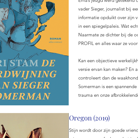
Ema’s jeugd werd getekend d
vader Sieger, journalist bij 
informatie opduikt over zijn 
in een spiegelpaleis. Wat ech
Naarmate ze dichter bij de oo
PROFIL en alles waar ze voor 
Kan een objectieve werkelijkh
versie ervan kan maken? En 
controleert dan de waakhond
Somerman is een spannende r
trauma en onze afbrokkelende
Oregon (2019)
Stijn wordt door zijn goede vrien