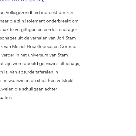
van Volksgezondheid inbreekt om zijn
naar die zijn isolement onderbreekt om
aak te vergiftigen en een kistendrager
ersonages uit de verhalen van Jori Stam
erk van Michel Houellebecq en Cormac
 verder in het universum van Stam
at zijn wereldbeeld geenszins alledaags,
h is. Van absurde taferelen in
 en waanzin in de stad: Een volstrekt
uwelen die schuilgaan achter
uaties.